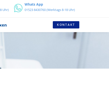
Whats App
8 Uhr)
01523 8430760 (Werktags 8-18 Uhr)
axen
KONTAKT