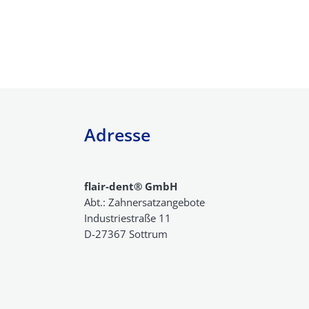
Teleskopprothese
Zahnkrone Kosten
Geschiebeprothese
Zahnbrücke Kosten
Zahnimplantate Ko
Klammerprothese
Adresse
Veneers, Lumineer
Voll- und
Inlays Kosten
Totalprothesen
Interims Prothese
flair-dent® GmbH
Abt.: Zahnersatzangebote
Teleskopprothese
Kosten
Industriestraße 11
D-27367 Sottrum
Aufbissschienen
Geschiebeprothese
Kosten
Sportschienen
Anti-Schnarch-Schiene