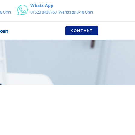
Whats App
8 Uhr)
01523 8430760 (Werktags 8-18 Uhr)
axen
KONTAKT