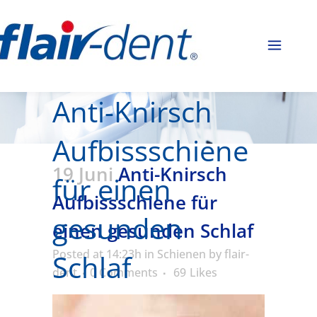
Anti-Knirsch
Aufbissschiene
19 Juni
Anti-Knirsch
für einen
Aufbissschiene für
gesunden
einen gesunden Schlaf
Posted at 14:23h
in
Schienen
by
flair-
Schlaf
dent
0 Comments
69
Likes