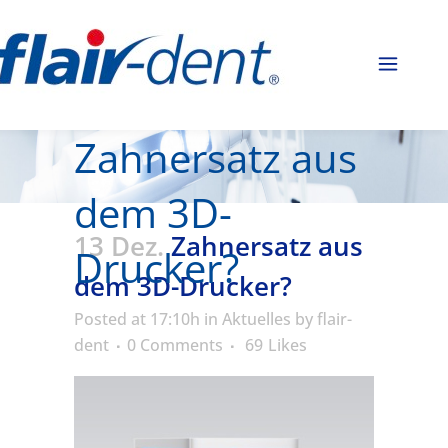
Zahnersatz aus
dem 3D-
13 Dez.
Zahnersatz aus
Drucker?
dem 3D-Drucker?
Posted at 17:10h
in
Aktuelles
by
flair-
dent
0 Comments
69
Likes